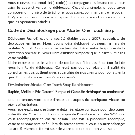
Vous recevrez par email le(s) code(s) accompagné des instructions pour
saisir le code et valider le déblocage. C'est ultra simple: si vous savez
composer un numéro de téléphone, vous saurez comment entrer le code!
Il n'y a aucun risque pour votre appareil: nous utilisons les memes codes
que les opérateurs officiels.
Code de Désimlockage pour Alcatel One Touch Snap
Déblocage Facile® est une société établie depuis 2007, spécialiste du
déblocage en ligne. Nous avons déjà débloqué plusieurs milliers de
mobiles Alcatel. Nous vous permettons de libérer votre téléphone de la
restriction opérateur. Soyez libre d'utiliser n'importe quelle carte SIM dans
votre mobile!
Notre expérience et le volume de portables débloqués à ce jour fait de
nous le n°1 du déblocage. Ce n'est pas que du blabla : il suffit de
consulter les
avis authentiques et certifiés
de nos clients pour constater la
qualité de notre service, année après année.
Désimlocker Alcatel One Touch Snap Rapidement
Rapide, Meilleur Prix Garanti, Simple et Garantie débloqué ou remboursé
Nous obtenons votre code directement auprès du fabriquant Alcatel ou
bien de l'opérateur.
Vous recevrez la marche à suivre détaillée, étape par étape pour débloquer
votre Alcatel One Touch Snap ainsi que de l'assistance de notre SAV pour
vous accompagner en cas de besoin. Une fois la procédure accomplie,
votre téléphone sera enfin libre de tout opérateur, vous pourrez échanger
la carte SIM avec le fournisseur de votre choix quand bon vous semble.