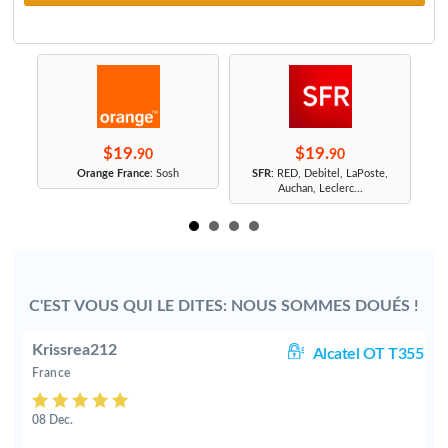
$19.
$19.
90
90
r
Orange France
: Sosh
SFR
: RED, Debitel, LaPoste,
Auchan, Leclerc...
C'EST VOUS QUI LE DITES: NOUS SOMMES DOUÉS !
Krissrea212
op
Alcatel OT T355
France
08 Dec.