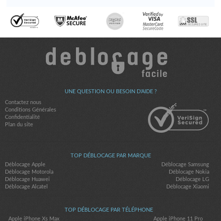
UNE QUESTION OU BESOIN D'AIDE ?
Contactez nous
Conditions Générales
Confidentialité
Plan du site
TOP DÉBLOCAGE PAR MARQUE
Déblocage Apple
Déblocage Samsung
Déblocage Motorola
Déblocage Nokia
Déblocage Huawei
Déblocage LG
Déblocage Alcatel
Déblocage Xiaomi
TOP DÉBLOCAGE PAR TÉLÉPHONE
Apple iPhone Xs Max
Apple iPhone 11 Pro