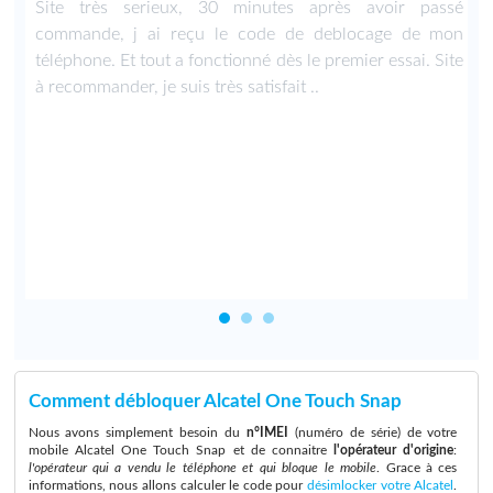
s
Site très serieux, 30 minutes après avoir passé
é
commande, j ai reçu le code de deblocage de mon
téléphone. Et tout a fonctionné dès le premier essai. Site
à recommander, je suis très satisfait ..
Comment débloquer Alcatel One Touch Snap
Nous avons simplement besoin du
n°IMEI
(numéro de série) de votre
mobile Alcatel One Touch Snap et de connaitre
l'opérateur d'origine
:
l'opérateur qui a vendu le téléphone et qui bloque le mobile
. Grace à ces
informations, nous allons calculer le code pour
désimlocker votre Alcatel
.