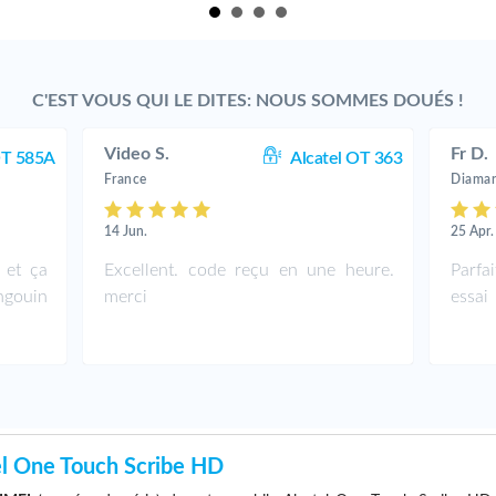
C'EST VOUS QUI LE DITES: NOUS SOMMES DOUÉS !
Video S.
Fr D.
OT 585A
Alcatel OT 363
France
Diaman
14 Jun.
25 Apr.
 et ça
Excellent. code reçu en une heure.
Parfa
gouin
merci
essai
l One Touch Scribe HD