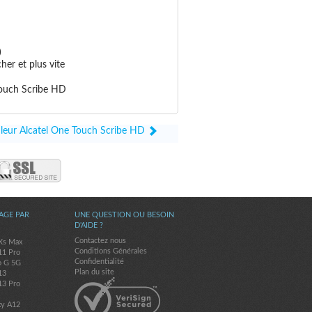
)
er et plus vite
 Touch Scribe HD
é leur Alcatel One Touch Scribe HD
AGE PAR
UNE QUESTION OU BESOIN
D'AIDE ?
Contactez nous
Xs Max
Conditions Générales
11 Pro
Confidentialité
o G 5G
Plan du site
13
13 Pro
xy A12