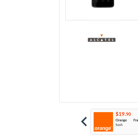
19.
$19.
$19.
90
90
90
ouygues
: B&You,
Déblocage TOUT
Orange Fra
FNAC, M6,
opérateur
code
Sosh
niversal...
Constructeur