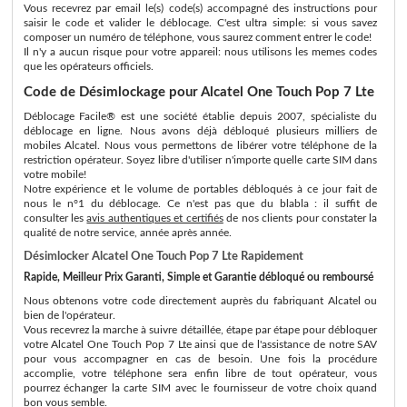
Vous recevrez par email le(s) code(s) accompagné des instructions pour
saisir le code et valider le déblocage. C'est ultra simple: si vous savez
composer un numéro de téléphone, vous saurez comment entrer le code!
Il n'y a aucun risque pour votre appareil: nous utilisons les memes codes
que les opérateurs officiels.
Code de Désimlockage pour Alcatel One Touch Pop 7 Lte
Déblocage Facile® est une société établie depuis 2007, spécialiste du
déblocage en ligne. Nous avons déjà débloqué plusieurs milliers de
mobiles Alcatel. Nous vous permettons de libérer votre téléphone de la
restriction opérateur. Soyez libre d'utiliser n'importe quelle carte SIM dans
votre mobile!
Notre expérience et le volume de portables débloqués à ce jour fait de
nous le n°1 du déblocage. Ce n'est pas que du blabla : il suffit de
consulter les
avis authentiques et certifiés
de nos clients pour constater la
qualité de notre service, année après année.
Désimlocker Alcatel One Touch Pop 7 Lte Rapidement
Rapide, Meilleur Prix Garanti, Simple et Garantie débloqué ou remboursé
Nous obtenons votre code directement auprès du fabriquant Alcatel ou
bien de l'opérateur.
Vous recevrez la marche à suivre détaillée, étape par étape pour débloquer
votre Alcatel One Touch Pop 7 Lte ainsi que de l'assistance de notre SAV
pour vous accompagner en cas de besoin. Une fois la procédure
accomplie, votre téléphone sera enfin libre de tout opérateur, vous
pourrez échanger la carte SIM avec le fournisseur de votre choix quand
bon vous semble.