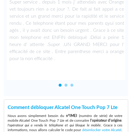
e
Super service . depuis 1 mois j' attendais avec Orange
2
vet toujours rien a ce jour ?. De fait ai fait appel a ce
e
service et un grand merci pour la rapidité et le service
n
rendu . Ce telephone étant pour mes parents qyui sont
s
agés , il y avait donc un besoin urgent . Grace à ce site
o
mon telephone est ENFIN debloqué .Délai a peine 1
heure d' attente .Super .UN GRAND MERCI pour l'
efficacité de ce site . Entre parenthese merci a orange
pour la non efficacité .
Comment débloquer Alcatel One Touch Pop 7 Lte
Nous avons simplement besoin du
n°IMEI
(numéro de série) de votre
mobile Alcatel One Touch Pop 7 Lte et de connaitre
l'opérateur d'origine
:
l'opérateur qui a vendu le téléphone et qui bloque le mobile
. Grace à ces
informations, nous allons calculer le code pour
désimlocker votre Alcatel
.