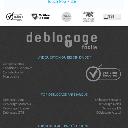
Touch Pop 7 Lte
UNE QUESTION OU BESOIN D'AIDE ?
Contactez nous
Conditions Générales
Confidentialité
Plan du site
TOP DÉBLOCAGE PAR MARQUE
Déblocage Apple
Déblocage Samsung
Déblocage Motorola
Déblocage Nokia
Déblocage Huawei
Déblocage LG
Déblocage ZTE
Déblocage Alcatel
TOP DÉBLOCAGE PAR TÉLÉPHONE