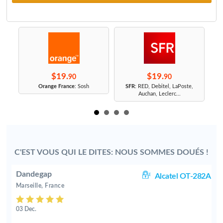
$19.
$19.
90
90
r
Orange France
: Sosh
SFR
: RED, Debitel, LaPoste,
Auchan, Leclerc...
C'EST VOUS QUI LE DITES: NOUS SOMMES DOUÉS !
Dandegap
20
Alcatel OT-282A
Marseille, France
03 Dec.