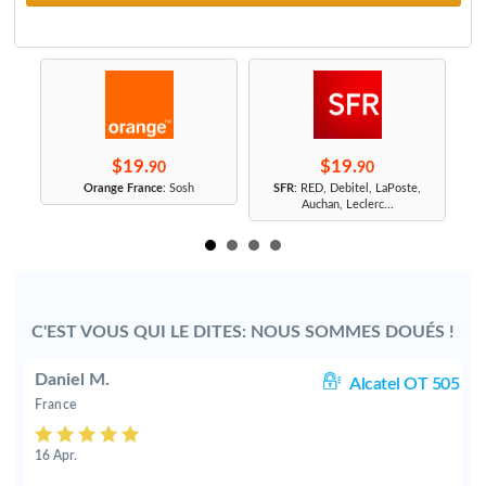
$19.
$19.
90
90
r
Orange France
: Sosh
SFR
: RED, Debitel, LaPoste,
Auchan, Leclerc...
C'EST VOUS QUI LE DITES: NOUS SOMMES DOUÉS !
Daniel M.
10
Alcatel OT 505
France
16 Apr.