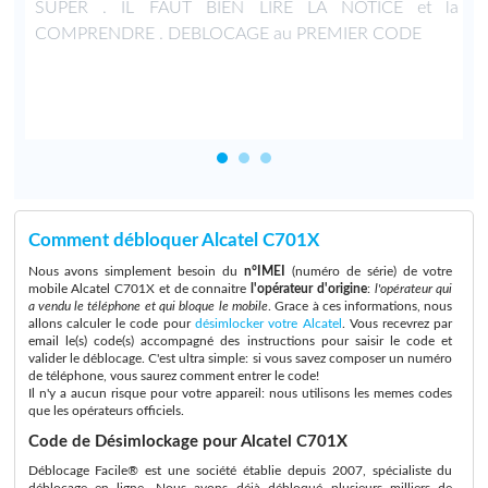
n
SUPER . IL FAUT BIEN LIRE LA NOTICE et la
4
COMPRENDRE . DEBLOCAGE au PREMIER CODE
Comment débloquer Alcatel C701X
Nous avons simplement besoin du
n°IMEI
(numéro de série) de votre
mobile Alcatel C701X et de connaitre
l'opérateur d'origine
:
l'opérateur qui
a vendu le téléphone et qui bloque le mobile
. Grace à ces informations, nous
allons calculer le code pour
désimlocker votre Alcatel
. Vous recevrez par
email le(s) code(s) accompagné des instructions pour saisir le code et
valider le déblocage. C'est ultra simple: si vous savez composer un numéro
de téléphone, vous saurez comment entrer le code!
Il n'y a aucun risque pour votre appareil: nous utilisons les memes codes
que les opérateurs officiels.
Code de Désimlockage pour Alcatel C701X
Déblocage Facile® est une société établie depuis 2007, spécialiste du
déblocage en ligne. Nous avons déjà débloqué plusieurs milliers de