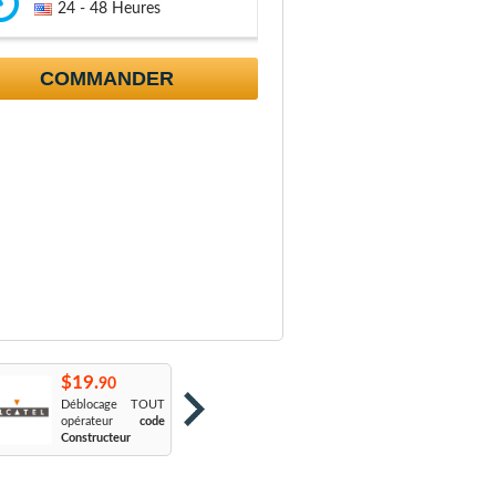
24 - 48 Heures
COMMANDER
$19.
$19.
$
90
90
Déblocage TOUT
Orange France
:
S
opérateur
code
Sosh
L
Constructeur
Le