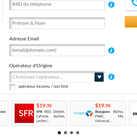
Adresse Email
Opérateur d'Origine
Choisissez l'opérateur...
opérateur inconnu / non listé
$19.
$19.
90
90
nce
:
SFR
: RED, Debitel,
Bouygues
: B&You,
LaPoste, Auchan,
FNAC, M6,
Leclerc...
Universal...