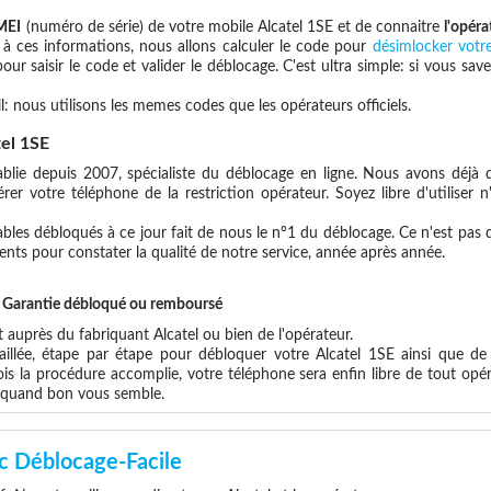
MEI
(numéro de série) de votre mobile Alcatel 1SE et de connaitre
l'opéra
 à ces informations, nous allons calculer le code pour
désimlocker votre
ur saisir le code et valider le déblocage. C'est ultra simple: si vous 
l: nous utilisons les memes codes que les opérateurs officiels.
el 1SE
blie depuis 2007, spécialiste du déblocage en ligne. Nous avons déjà d
er votre téléphone de la restriction opérateur. Soyez libre d'utiliser 
les débloqués à ce jour fait de nous le n°1 du déblocage. Ce n'est pas que
ents pour constater la qualité de notre service, année après année.
et Garantie débloqué ou remboursé
uprès du fabriquant Alcatel ou bien de l'opérateur.
aillée, étape par étape pour débloquer votre Alcatel 1SE ainsi que de
s la procédure accomplie, votre téléphone sera enfin libre de tout opér
x quand bon vous semble.
c Déblocage-Facile