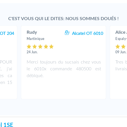
C'EST VOUS QUI LE DITES: NOUS SOMMES DOUÉS !
Rudy
Alice 
 OT 204
Alcatel OT 6010
Martinique
Espaly
24 Jun.
09 Jun.
 POUR
Merci toujours du sucsais chez vous
Tres 
 j'ai
le 6010x commande 480500 est
livrai
nes ca
déblqué.
 en 15
l 1SE