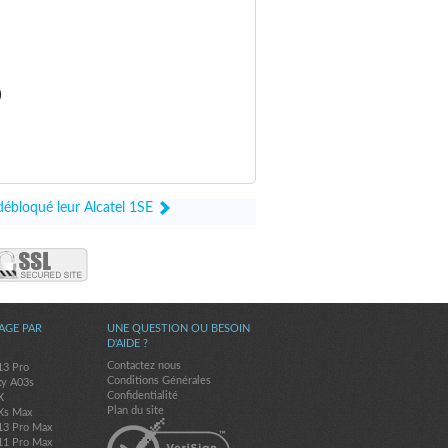
)
débloqué leur Alcatel 1SE
AGE PAR
UNE QUESTION OU BESOIN
D'AIDE ?
Contactez nous
13 Pro
Conditions Générales
xy A03s
Confidentialité
X
Plan du site
Xs Max
13 Pro Max
11 Pro Max