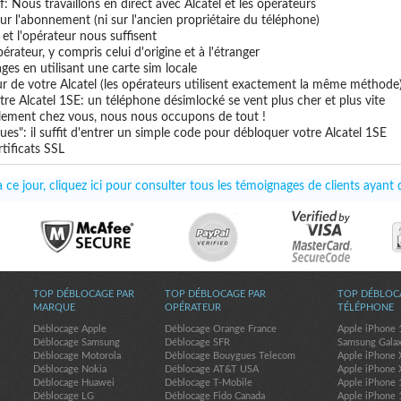
if: Nous travaillons en direct avec Alcatel et les opérateurs
 sur l'abonnement (ni sur l'ancien propriétaire du téléphone)
e et l'opérateur nous suffisent
érateur, y compris celui d'origine et à l'étranger
ges en utilisant une carte sim locale
ur de votre Alcatel (les opérateurs utilisent exactement la même méthode
re Alcatel 1SE: un téléphone désimlocké se vent plus cher et plus vite
uillement chez vous, nous nous occupons de tout !
es": il suffit d'entrer un simple code pour débloquer votre Alcatel 1SE
tificats SSL
ce jour, cliquez ici pour consulter tous les témoignages de clients ayant 
TOP DÉBLOCAGE PAR
TOP DÉBLOCAGE PAR
TOP DÉBLOC
MARQUE
OPÉRATEUR
TÉLÉPHONE
Déblocage Apple
Déblocage Orange France
Apple iPhone 
Déblocage Samsung
Déblocage SFR
Samsung Gala
Déblocage Motorola
Déblocage Bouygues Telecom
Apple iPhone 
Déblocage Nokia
Déblocage AT&T USA
Apple iPhone 
Déblocage Huawei
Déblocage T-Mobile
Apple iPhone 
Déblocage LG
Déblocage Fido Canada
Apple iPhone 