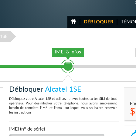
DÉBLOQUER
TÉMO
1SE
IMEI & Infos
Débloquer
Alcatel 1SE
Débloquez votre Alcatel 1SE et utilisez-le avec toutes cartes SIM de tout
opérateur. Pour désimlocker votre téléphone, nous avons simplement
Pri
besoin de connaitre l'IMEI et l'email sur lequel vous souhaitez recevoir
$
les instructions.
IMEI (n° de série)