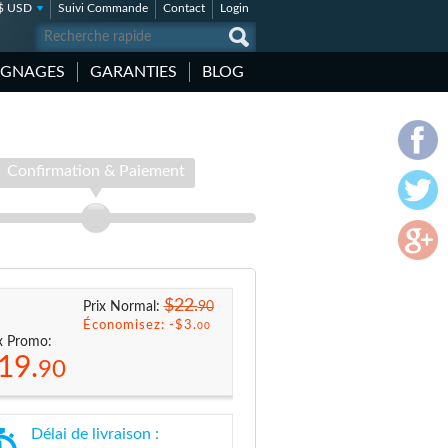
$ USD
Suivi Commande
Contact
Login
IGNAGES
GARANTIES
BLOG
Confirmation & Paiement
$22.
90
Prix Normal:
Économisez: -
$3.
00
x Promo:
19.
90
Délai de livraison :