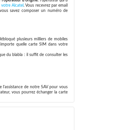
e
l'opérateur d'origine
:
l'opérateur qui a
 votre Alcatel
. Vous recevrez par email
 si vous savez composer un numéro de
ébloqué plusieurs milliers de mobiles
n'importe quelle carte SIM dans votre
 du blabla : il suffit de consulter les
de l'assistance de notre SAV pour vous
ateur, vous pourrez échanger la carte