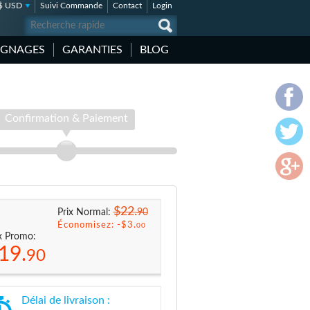
$ USD
Suivi Commande
Contact
Login
IGNAGES
GARANTIES
BLOG
Confirmation & Paiement
$22.
90
Prix Normal:
Économisez: -
$3.
00
x Promo:
19.
90
Délai de livraison :