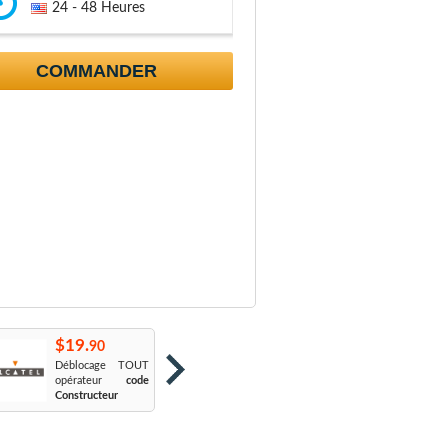
24 - 48 Heures
COMMANDER
$19.
$19.
$
90
90
Déblocage TOUT
Orange France
:
S
opérateur
code
Sosh
L
Constructeur
Le