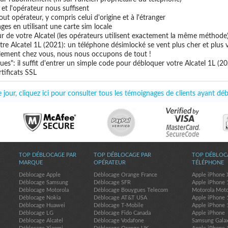
e et l'opérateur nous suffisent
out opérateur, y compris celui d'origine et à l'étranger
ges en utilisant une carte sim locale
ur de votre Alcatel (les opérateurs utilisent exactement la même méthode
re Alcatel 1L (2021): un téléphone désimlocké se vent plus cher et plus v
uillement chez vous, nous nous occupons de tout !
es": il suffit d'entrer un simple code pour débloquer votre Alcatel 1L (2
tificats SSL
jour, cliquez ici pour consulter tous les témoignages de clients ayant déb
TOP DÉBLOCAGE PAR
TOP DÉBLOCAGE PAR
TOP DÉBLOC
MARQUE
OPÉRATEUR
TÉLÉPHONE
Déblocage Apple
Déblocage Orange France
Apple iPhone 
Déblocage Samsung
Déblocage SFR
Apple iPhone 
Déblocage Motorola
Déblocage Bouygues Telecom
Motorola Mot
Déblocage Nokia
Déblocage AT&T USA
Apple iPhone 
Déblocage Huawei
Déblocage T-Mobile
Apple iPhone 
Déblocage LG
Déblocage Fido Canada
Apple iPhone
Déblocage Alcatel
Déblocage Vodafone
Samsung Gala