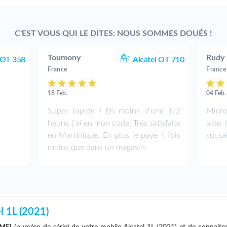
C'EST VOUS QUI LE DITES: NOUS SOMMES DOUÉS !
Toumony
Rudy
 OT 358
Alcatel OT 710
France
France
18 Feb.
04 Feb.
Super rapide ! En moins d'une 1/2
Micro
heure, j'ai eu mon code. Très satisfaite
aide 
en Martinique. En plus je paye 4 fois
sucsa
moins que dans un magasin.
 1L (2021)