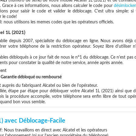
IMEI
(numéro de série) de votre mobile Alcatel 1L (2021) et de connaitr
. Grace à ces informations, nous allons calculer le code pour
désimlocker
ions pour saisir le code et valider le déblocage. C'est ultra simple:
 le code!
l: nous utilisons les memes codes que les opérateurs officiels.
el 1L (2021)
blie depuis 2007, spécialiste du déblocage en ligne. Nous avons déjà d
er votre téléphone de la restriction opérateur. Soyez libre d'utiliser 
les débloqués à ce jour fait de nous le n°1 du déblocage. Ce n'est pas que
ents pour constater la qualité de notre service, année après année.
ment
et Garantie débloqué ou remboursé
uprès du fabriquant Alcatel ou bien de l'opérateur.
llée, étape par étape pour débloquer votre Alcatel 1L (2021) ainsi que 
s la procédure accomplie, votre téléphone sera enfin libre de tout opér
x quand bon vous semble.
1) avec Déblocage-Facile
if: Nous travaillons en direct avec Alcatel et les opérateurs
 sur l'abonnement (ni sur l'ancien propriétaire du téléphone)