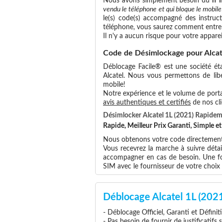
Nous avons simplement besoin du
n°
vendu le téléphone et qui bloque le mobile
le(s) code(s) accompagné des instruct
téléphone, vous saurez comment entrer
Il n'y a aucun risque pour votre apparei
Code de Désimlockage pour Alcat
Déblocage Facile® est une société éta
Alcatel. Nous vous permettons de libér
mobile!
Notre expérience et le volume de portab
avis authentiques et certifiés
de nos cli
Désimlocker Alcatel 1L (2021) Rapide
Rapide, Meilleur Prix Garanti, Simple 
Nous obtenons votre code directement a
Vous recevrez la marche à suivre détai
accompagner en cas de besoin. Une foi
SIM avec le fournisseur de votre choi
Déblocage Alcatel 1L (202
- Déblocage Officiel, Garanti et Définit
- Pas besoin de fournir de justificatifs