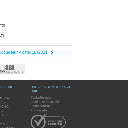
)
ite
021)
loqué leur Alcatel 1L (2021)
AGE PAR
UNE QUESTION OU BESOIN
D'AIDE ?
Contactez nous
Xs Max
Conditions Générales
11 Pro
Confidentialité
o G 5G
Plan du site
13
13 Pro
xy A12