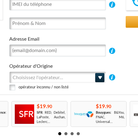
Adresse Email
Opérateur d'Origine
Choisissez l'opérateur...
opérateur inconnu / non listé
$19.
$19.
90
90
nce
:
SFR
: RED, Debitel,
Bouygues
: B&You,
LaPoste, Auchan,
FNAC, M6,
Leclerc...
Universal...