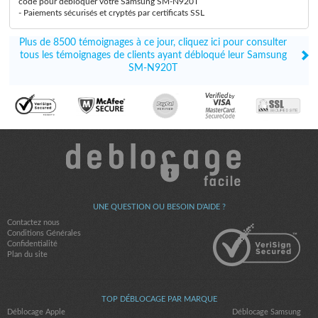
code pour débloquer votre Samsung SM-N920T
- Paiements sécurisés et cryptés par certificats SSL
Plus de 8500 témoignages à ce jour, cliquez ici pour consulter
tous les témoignages de clients ayant débloqué leur Samsung
SM-N920T
UNE QUESTION OU BESOIN D'AIDE ?
Contactez nous
Conditions Générales
Confidentialité
Plan du site
TOP DÉBLOCAGE PAR MARQUE
Déblocage Apple
Déblocage Samsung