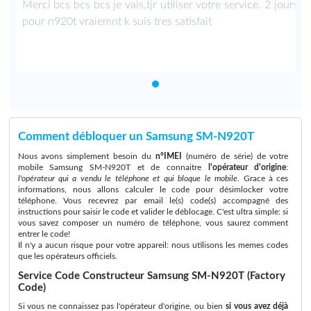
rs
Merci bcs bcs bcs je vais,tjr utiliser votre service. 2 jours
pour n920t vraiemnt k suis tres satisfait
Comment débloquer un Samsung SM-N920T
Nous avons simplement besoin du
n°IMEI
(numéro de série) de votre
mobile Samsung SM-N920T et de connaitre
l'opérateur d'origine
:
l'opérateur qui a vendu le téléphone et qui bloque le mobile
. Grace à ces
informations, nous allons calculer le code pour désimlocker votre
téléphone. Vous recevrez par email le(s) code(s) accompagné des
instructions pour saisir le code et valider le déblocage. C'est ultra simple: si
vous savez composer un numéro de téléphone, vous saurez comment
entrer le code!
Il n'y a aucun risque pour votre appareil: nous utilisons les memes codes
que les opérateurs officiels.
Service Code Constructeur Samsung SM-N920T (Factory
Code)
Si vous ne connaissez pas l'opérateur d'origine, ou bien
si vous avez déjà