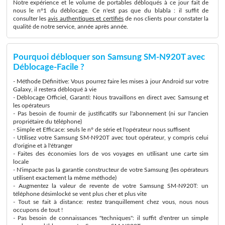
Notre expérience et le volume de portables débloqués à ce jour fait de
nous le n°1 du déblocage. Ce n'est pas que du blabla : il suffit de
consulter les
avis authentiques et certifiés
de nos clients pour constater la
qualité de notre service, année après année.
Pourquoi débloquer son Samsung SM-N920T avec
Déblocage-Facile ?
- Méthode Définitive: Vous pourrez faire les mises à jour Android sur votre
Galaxy, il restera débloqué à vie
- Déblocage Officiel, Garanti: Nous travaillons en direct avec Samsung et
les opérateurs
- Pas besoin de fournir de justificatifs sur l'abonnement (ni sur l'ancien
propriétaire du téléphone)
- Simple et Efficace: seuls le n° de série et l'opérateur nous suffisent
- Utilisez votre Samsung SM-N920T avec tout opérateur, y compris celui
d'origine et à l'étranger
- Faites des économies lors de vos voyages en utilisant une carte sim
locale
- N'impacte pas la garantie constructeur de votre Samsung (les opérateurs
utilisent exactement la même méthode)
- Augmentez la valeur de revente de votre Samsung SM-N920T: un
téléphone désimlocké se vent plus cher et plus vite
- Tout se fait à distance: restez tranquillement chez vous, nous nous
occupons de tout !
- Pas besoin de connaissances "techniques": il suffit d'entrer un simple