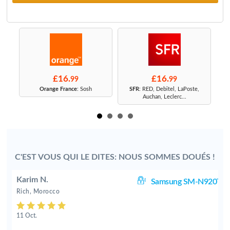
£16.
£16.
99
99
r
Orange France
: Sosh
SFR
: RED, Debitel, LaPoste,
Auchan, Leclerc...
C'EST VOUS QUI LE DITES: NOUS SOMMES DOUÉS !
Karim N.
T
Samsung SM-N920T
Rich, Morocco
11 Oct.