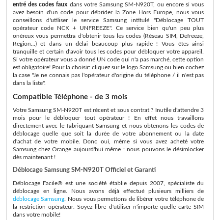
entré des codes faux
dans votre Samsung SM-N920T, ou encore si vous
avez besoin d'un code pour débrider la Zone Hors Europe, nous vous
conseillons d'utiliser le service Samsung intitulé "Déblocage TOUT
opérateur code NCK + UNFREEZE". Ce service bien qu'un peu plus
onéreux vous permettra d'obtenir tous les codes (Réseau SIM, Defreeze,
Region...) et dans un délai beaucoup plus rapide ! Vous êtes ainsi
tranquille et certain d'avoir tous les codes pour débloquer votre appareil.
Si votre opérateur vous a donné UN code qui n'a pas marché, cette option
est obligatoire! Pour la choisir: cliquez sur le logo Samsung ou bien cochez
la case "Je ne connais pas l'opérateur d'origine du téléphone / il n'est pas
dans la liste".
Compatible Téléphone - de 3 mois
Votre Samsung SM-N920T est récent et sous contrat ? Inutile d'attendre 3
mois pour le débloquer tout opérateur ! En effet nous travaillons
directement avec le fabriquant Samsung et nous obtenons les codes de
déblocage quelle que soit la durée de votre abonnement ou la date
d'achat de votre mobile. Donc oui, même si vous avez acheté votre
Samsung chez Orange aujourd'hui même : nous pouvons le désimlocker
dès maintenant !
Déblocage Samsung SM-N920T Officiel et Garanti
Déblocage Facile® est une société établie depuis 2007, spécialiste du
déblocage en ligne. Nous avons déjà effectué plusieurs milliers de
déblocage Samsung
. Nous vous permettons de libérer votre téléphone de
la restriction opérateur. Soyez libre d'utiliser n'importe quelle carte SIM
dans votre mobile!