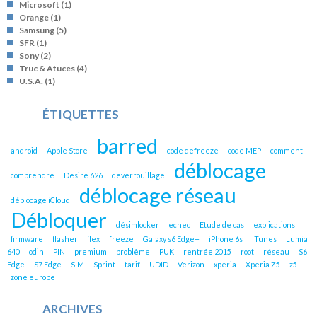
Microsoft
(1)
Orange
(1)
Samsung
(5)
SFR
(1)
Sony
(2)
Truc & Atuces
(4)
U.S.A.
(1)
ÉTIQUETTES
barred
android
Apple Store
code defreeze
code MEP
comment
déblocage
comprendre
Desire 626
deverrouillage
déblocage réseau
déblocage iCloud
Débloquer
désimlocker
echec
Etude de cas
explications
firmware
flasher
flex
freeze
Galaxy s6 Edge+
iPhone 6s
iTunes
Lumia
640
odin
PIN
premium
problème
PUK
rentrée 2015
root
réseau
S6
Edge
S7 Edge
SIM
Sprint
tarif
UDID
Verizon
xperia
Xperia Z5
z5
zone europe
ARCHIVES